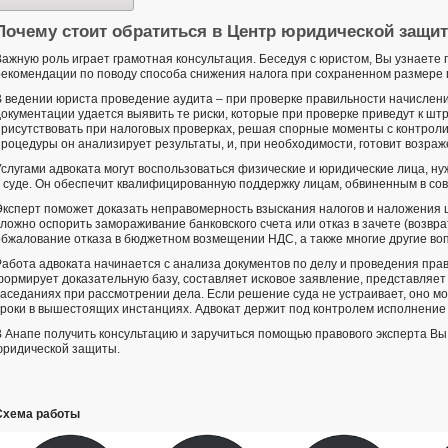
Почему стоит обратиться в Центр юридической защи
Важную роль играет грамотная консультация. Беседуя с юристом, Вы узнаете 
рекомендации по поводу способа снижения налога при сохраненном размере
В ведении юриста проведение аудита – при проверке правильности начислени
документации удается выявить те риски, которые при проверке приведут к ш
присутствовать при налоговых проверках, решая спорные моменты с контро
процедуры он анализирует результаты, и, при необходимости, готовит возраж
Услугами адвоката могут воспользоваться физические и юридические лица, 
в суде. Он обеспечит квалифицированную поддержку лицам, обвиненным в со
Эксперт поможет доказать неправомерность взыскания налогов и наложения
сложно оспорить замораживание банковского счета или отказ в зачете (возвра
обжалование отказа в бюджетном возмещении НДС, а также многие другие во
Работа адвоката начинается с анализа документов по делу и проведения прав
формирует доказательную базу, составляет исковое заявление, представляе
заседаниях при рассмотрении дела. Если решение суда не устраивает, оно м
сроки в вышестоящих инстанциях. Адвокат держит под контролем исполнение
В Анапе получить консультацию и заручиться помощью правового эксперта Вы
юридической защиты.
Схема работы