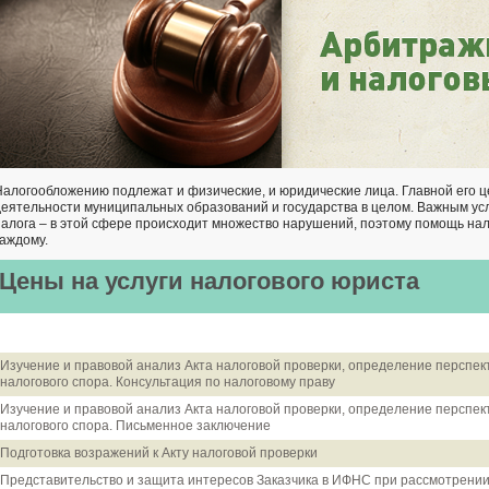
Налогообложению подлежат и физические, и юридические лица. Главной его 
деятельности муниципальных образований и государства в целом. Важным ус
налога – в этой сфере происходит множество нарушений, поэтому помощь на
каждому.
Цены на услуги налогового юриста
Изучение и правовой анализ Акта налоговой проверки, определение перспек
налогового спора. Консультация по налоговому праву
Изучение и правовой анализ Акта налоговой проверки, определение перспек
налогового спора. Письменное заключение
Подготовка возражений к Акту налоговой проверки
Представительство и защита интересов Заказчика в ИФНС при рассмотрени