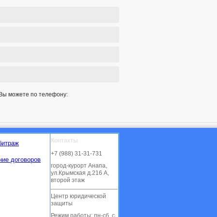
Вы можете по телефону:
Контакты
битраж
+7 (988) 31-31-731
ние договоров
город-курорт Анапа,
ул.Крымская д.216 А,
второй этаж
Центр юридической
защиты
Режим работы: пн-сб, с