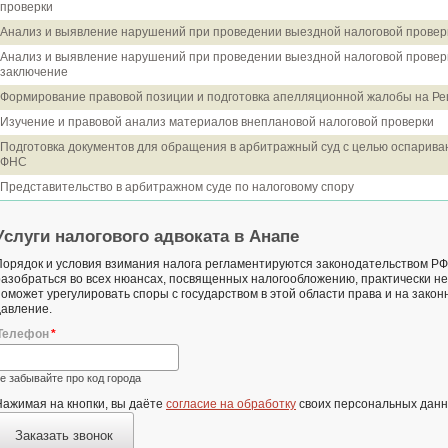
проверки
Анализ и выявление нарушений при проведении выездной налоговой проверк
Анализ и выявление нарушений при проведении выездной налоговой провер
заключение
Формирование правовой позиции и подготовка апелляционной жалобы на 
Изучение и правовой анализ материалов внеплановой налоговой проверки
Подготовка документов для обращения в арбитражный суд с целью оспарива
ФНС
Представительство в арбитражном суде по налоговому спору
Услуги налогового адвоката в Анапе
Порядок и условия взимания налога регламентируются законодательством Р
разобраться во всех нюансах, посвященных налогообложению, практически н
поможет урегулировать споры с государством в этой области права и на зако
давление.
Телефон
е забывайте про код города
Нажимая на кнопки, вы даёте
согласие на обработку
своих персональных данн
Заказать звонок