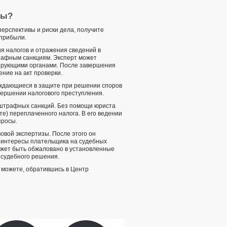
ты?
перспективы и риски дела, получите
 прибыли.
я налогов и отражения сведений в
трафным санкциям. Эксперт может
лирующими органами. После завершения
ение на акт проверки.
нуждающиеся в защите при решении споров
вершении налогового преступления.
 штрафных санкций. Без помощи юриста
те) переплаченного налога. В его ведении
просы.
овой экспертизы. После этого он
т интересы плательщика на судебных
ожет быть обжаловано в установленные
 судебного решения.
 можете, обратившись в Центр