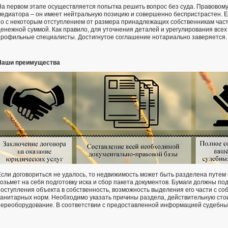
На первом этапе осуществляется попытка решить вопрос без суда. Правовому
медиатора – он имеет нейтральную позицию и совершенно беспристрастен. Е
но с некоторым отступлением от размера принадлежащих собственникам част
денежной суммой. Как правило, для уточнения деталей и урегулирования все
профильные специалисты. Достигнутое соглашение нотариально заверяется.
Наши преимущества
Если договориться не удалось, то недвижимость может быть разделена путем 
возьмет на себя подготовку иска и сбор пакета документов. Бумаги должны п
поступления объекта в собственность, возможность выделения его части с с
санитарных норм. Необходимо указать причины раздела, действительную стои
переоборудование. В соответствии с предоставленной информацией судебны