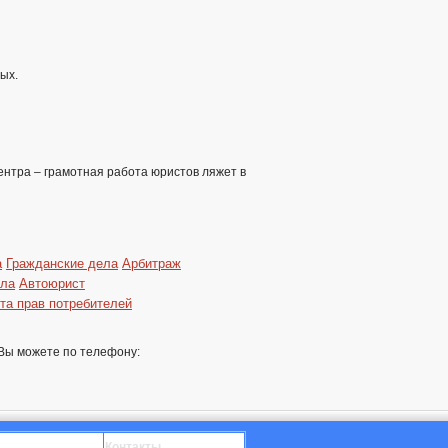
ых.
ентра – грамотная работа юристов ляжет в
а
Гражданские дела
Арбитраж
ела
Автоюрист
та прав потребителей
Вы можете по телефону:
Контакты