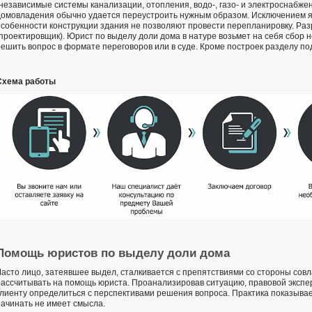
(независимые системы канализации, отопления, водо-, газо- и электроснабжен
домовладения обычно удается переустроить нужным образом. Исключением яв
особенности конструкции здания не позволяют провести перепланировку. Ра
(проектировщик). Юрист по выделу доли дома в натуре возьмет на себя сбор 
решить вопрос в формате переговоров или в суде. Кроме построек разделу по
Схема работы
Помощь юристов по выделу доли дома
Часто лицо, затеявшее выдел, сталкивается с препятствиями со стороны совл
рассчитывать на помощь юриста. Проанализировав ситуацию, правовой экспе
клиенту определиться с перспективами решения вопроса. Практика показывает
начинать не имеет смысла.