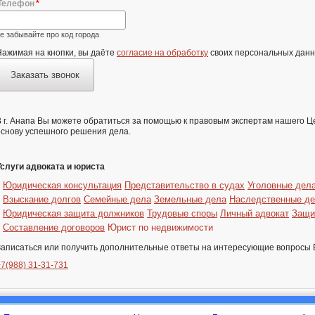
Телефон
е забывайте про код города
Нажимая на кнопки, вы даёте
согласие на обработку
своих персональных данн
Заказать звонок
В г. Анапа Вы можете обратиться за помощью к правовым экспертам нашего Ц
основу успешного решения дела.
Услуги адвоката и юриста
Юридическая консультация
Представительство в судах
Уголовные дел
Взыскание долгов
Семейные дела
Земельные дела
Наследственные д
Юридическая защита должников
Трудовые споры
Личный адвокат
Защи
Составление договоров
Юрист по недвижимости
Записаться или получить дополнительные ответы на интересующие вопросы 
+7(988) 31-31-731