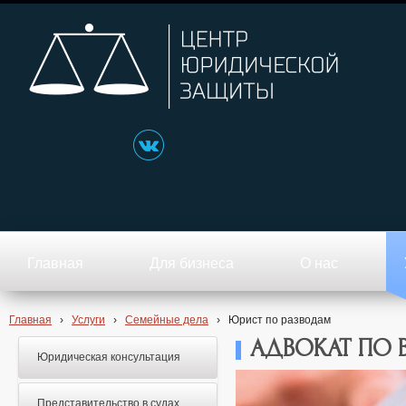
Главная
Для бизнеса
О нас
Главная
›
Услуги
›
Семейные дела
›
Юрист по разводам
АДВОКАТ ПО 
Юридическая консультация
Представительство в судах