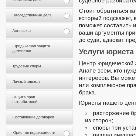
судебное разбирате
Стоит обратиться ка
Наследственные дела
который подскажет, 
поможет составить и
Автоюрист
ваши аргументы при
до суда, адвокат пр
Юридическая защита
Услуги юриста
должников
Центр юридической 
Трудовые споры
Анапе всем, кто нуж
интересов. Вы может
Личный адвокат
или комплексное пр
брака.
Защита прав
потребителей
Юристы нашего цен
расторжение бр
Составление договоров
из сторон;
споры при уста
Юрист по недвижимости
раздел имущес