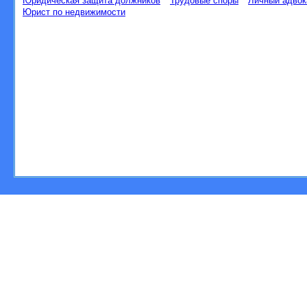
Юридическая защита должников
Трудовые споры
Личный адвок
Юрист по недвижимости