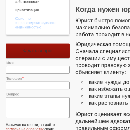
собственности
Когда нужен ю
Приватизация
Юрист по
Юрист быстро помога
сопровождению сделок с
максимально безопа
недвижимостью
работа проходит в н
Юридическая помощь,
Задать вопрос
Сначала специалист
операции с имущест
Имя
проводит правовую э
объясняет клиенту:
Телефон
какие нужды д
как избежать о
Вопрос
какие этапы ну
как распознать 
Юрист оценивает вс
дальнейшем адвокат
Нажимая на кнопки, вы даёте
правильным оформле
согласие на обработку
своих