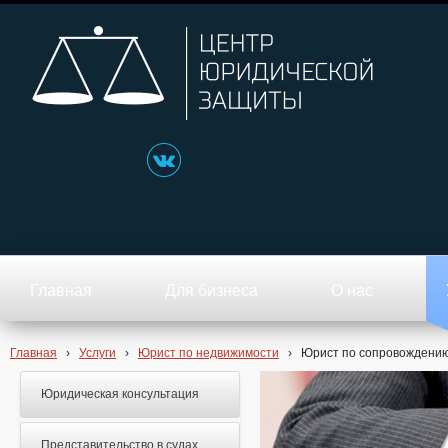
Главная
Для бизнеса
О нас
Главная
›
Услуги
›
Юрист по недвижимости
›
Юрист по сопровождению
Юридическая консультация
Представительство в судах