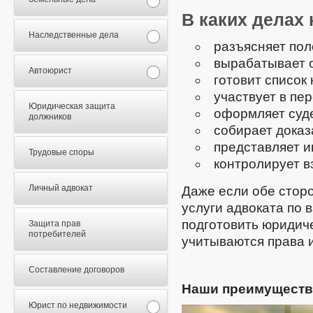
В каких делах
Наследственные дела
разъясняет пол
вырабатывает 
Автоюрист
готовит список
участвует в пе
Юридическая защита
оформляет суд
должников
собирает доказ
представляет и
Трудовые споры
контролирует в
Личный адвокат
Даже если обе сторо
услуги адвоката по 
подготовить юридиче
Защита прав
потребителей
учитываются права 
Составление договоров
Наши преимуществ
Юрист по недвижимости