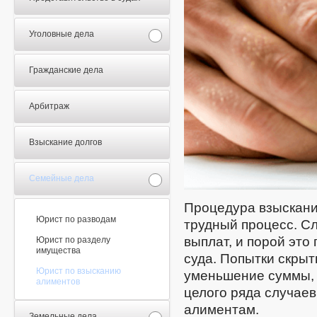
Уголовные дела
Гражданские дела
Арбитраж
Взыскание долгов
Семейные дела
Процедура взыскани
Юрист по разводам
трудный процесс. С
выплат, и порой это
Юрист по разделу
имущества
суда. Попытки скры
Юрист по взысканию
уменьшение суммы, у
алиментов
целого ряда случаев
алиментам.
Земельные дела