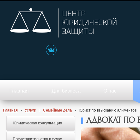
Главная
Для бизнеса
О нас
Главная
›
Услуги
›
Семейные дела
›
Юрист по взысканию алиментов
АДВОКАТ ПО
Юридическая консультация
Представительство в судах