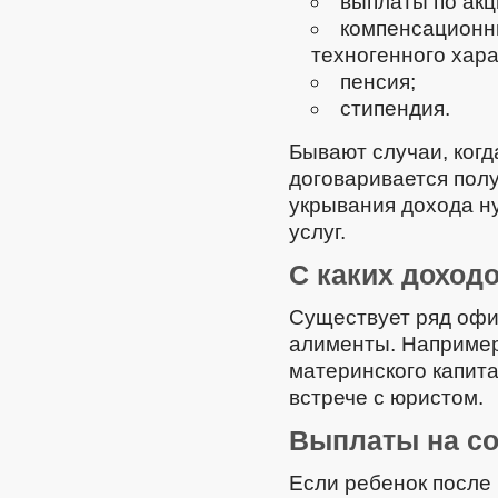
выплаты по акц
компенсационн
техногенного хара
пенсия;
стипендия.
Бывают случаи, когд
договаривается полу
укрывания дохода ну
услуг.
С каких доход
Существует ряд офи
алименты. Например
материнского капита
встрече с юристом.
Выплаты на со
Если ребенок после 